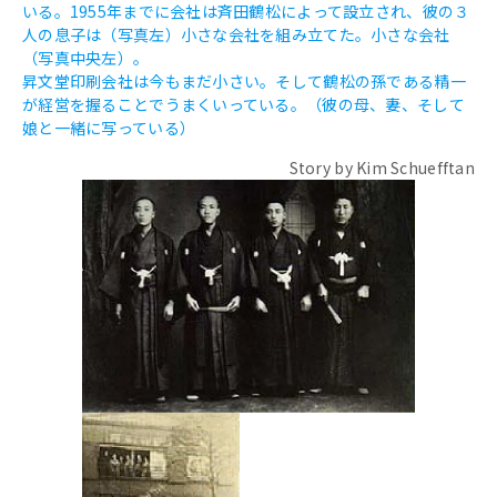
いる。1955年までに会社は斉田鶴松によって設立され、彼の３
人の息子は（写真左）小さな会社を組み立てた。小さな会社
（写真中央左）。
昇文堂印刷会社は今もまだ小さい。そして鶴松の孫である精一
が経営を握ることでうまくいっている。（彼の母、妻、そして
娘と一緒に写っている）
Story by Kim Schuefftan