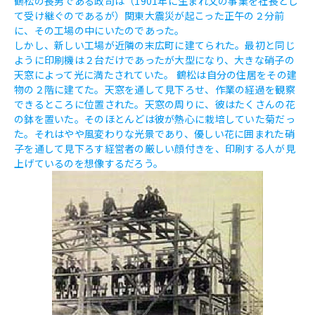
鶴松の長男である政司は（1901年に生まれ父の事業を社長とし
て受け継ぐのであるが）関東大震災が起こった正午の２分前
に、その工場の中にいたのであった。
しかし、新しい工場が近隣の末広町に建てられた。最初と同じ
ように印刷機は２台だけであったが大型になり、大きな硝子の
天窓によって光に満たされていた。 鶴松は自分の住居をその建
物の２階に建てた。天窓を通して見下ろせ、作業の経過を観察
できるところに位置された。天窓の周りに、彼はたくさんの花
の鉢を置いた。そのほとんどは彼が熱心に栽培していた菊だっ
た。それはやや風変わりな光景であり、優しい花に囲まれた硝
子を通して見下ろす経営者の厳しい顔付きを、印刷する人が見
上げているのを想像するだろう。