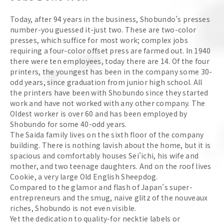
Today, after 94 years in the business, Shobundo’s presses
number-you guessed it-just two. These are two-color
presses, which suffice for most work; complex jobs
requiring a four-color offset press are farmed out. In 1940
there were ten employees, today there are 14. Of the four
printers, the youngest has been in the company some 30-
odd years, since graduation from junior high school. All
the printers have been with Shobundo since they started
work and have not worked with any other company. The
Oldest worker is over 60 and has been employed by
Shobundo for some 40-odd years.
The Saida family lives on the sixth floor of the company
building. There is nothing lavish about the home, but it is
spacious and comfortably houses Sei’ichi, his wife and
mother, and two teenage daughters. And on the roof lives
Cookie, a very large Old English Sheepdog.
Compared to the glamor and flash of Japan’s super-
entrepreneurs and the smug, naive glitz of the nouveaux
riches, Shobundo is not even visible.
Yet the dedication to quality-for necktie labels or