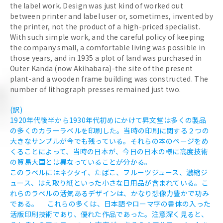
the label work. Design was just kind of worked out
between printer and label user or, sometimes, invented by
the printer, not the product of a high-priced specialist.
With such simple work, and the careful policy of keeping
the company small, a comfortable living was possible in
those years, and in 1935 a plot of land was purchased in
Outer Kanda (now Akihabara)-the site of the present
plant-and a wooden frame building was constructed. The
number of lithograph presses remained just two.
(訳)
1920年代後半から1930年代初めにかけて昇文堂は多くの製品
の多くのカラーラベルを印刷した。当時の印刷に関する２つの
大きなサンプルが今でも残っている。それらの本のページをめ
くることによって、当時の日本が、今日の日本の様に高度技術
の貿易大国とは異なっていることが分かる。
このラベルにはネクタイ、たばこ、フルーツジュース、濃縮ジ
ュース、はえ取り紙といった小さな日用品が含まれている。こ
れらのラベルの活気あるデザインは、かなり想像力豊かで功み
である。 これらの多くは、日本語やローマ字の書体の入った
活版印刷技術であり、優れた作品であった。注意深く見ると、