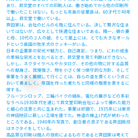
あり、昇文堂のすべての印刷人は、働き始めてから他の印刷所
で働いたことはない。もっとも年長の従業員は、60才代で40年
以上、昇文堂で働いている。
斉田家は、会社のビルの６階に住んでいる。決して贅沢な住ま
いではないが、広々として快適な住まいである。精一、彼の妻
と母、10代の２人の娘、そして屋上には、とても大きなオール
ドという英国の牧羊犬のクッキーがいる。
日本の企業家の栄光や魅力と、自己満足、つまり、にわか成金
の単純な栄光とを比べるとき、昇文堂を見て判断はできない。
しかし、ネクタイラベルやカタログ、その他の物に対する品質
への献身さ、我慢強さ、物を小さく保つ保守的な方針、そして
事業をうまく展開して行くことは、自らの道を貫くという点に
おいて勇ましく、帝国を作った者たちと同様の敬意を表するに
値する。
フルーツシロップ、三輪バイクの絹糸、電化の展示などの多彩
なラベル1930年代を通じて昇文堂印刷会社によって優れた能力
と細心の注意と共に生まれた。事業は好調で、1935年には東京
の神田地区に新しい工場を建てた。神道の棟上げ式が終わった
ところである。1940年の写真で、創立者の息子である斉田政司
はネクタイをしている。
高品質な印刷は個人の技術によるものであると斉田家は考えて