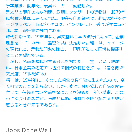
学卒業後、数年間、玩具メーカーに勤務した。
昇文堂の現在ある６階建、鉄筋コンクリートの建物は、1979年
に秋葉原地区に建てられた。現在の印刷業務は、約1/3がパッケ
ージやラベル、1/3がカタログ、パンフレット、残りがマニュア
ル、本、報告書に分類される。
時代に沿って、1989年に、昇文堂は日本の流行に乗って、企業
理念をロゴ、カラー、整理と共に決定した。精一は、イメージ
の現代化と、汚れた印象の除去、一印刷所として円滑に機能す
ることを望んでいる。
しかし、名前を現代化する考えも捨てた。『堂』という語尾
は、日本企業の名前では古風で旧式の特色を持つ。（昔を偲ぶ
文具店、19世紀の本）
精一は、1944年に亡くなった祖父の数年後に生まれたので、全
く祖父のことを知らない。しかし彼は、強い安心と自信を関連
付けて、伝統と古い名前を保つことを決めた。近い将来、この
小さな会社の名前が、伝統と信頼、優良性を呼び起こすと彼が
感じるときが来るであろう。
Jobs Done Well