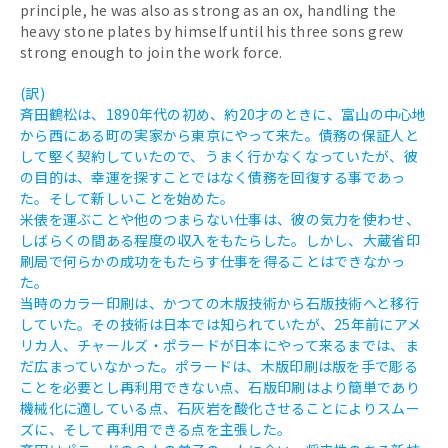
principle, he was also as strong as an ox, handling the
heavy stone plates by himself until his three sons grew
strong enough to join the work force.
(訳)
斉田鶴松は、1890年代の初め、約20才のときに、富山の中心地
から西にある町の実家から東京にやって来た。債務の保証人と
して堅く契約していたので、うまく行かなくなっていたが、彼
の目的は、幸運を探すことではなく債務を回復する事であっ
た。そして新しいことを始めた。
米俵を運ぶことや他のつまらない仕事は、彼の気力を使わせ、
しばらくの間ある程度の収入をもたらした。しかし、大蔵省印
刷局で何らかの成功をもたらす仕事を得ることはできなかっ
た。
当時のカラー印刷は、かつての木版技術から石版技術へと移行
していた。その技術は日本では知られていたが、25年前にアメ
リカ人、チャールズ・ポラードが日本にやって来るまでは、ま
だ広まっていなかった。ポラードは、木版印刷は版を手で彫る
ことを必要とし再利用できない点、石版印刷はより簡単であり
機械化に適している点、石灰岩を酸化させることによりスムー
ズに、そして再利用できる点を主張した。