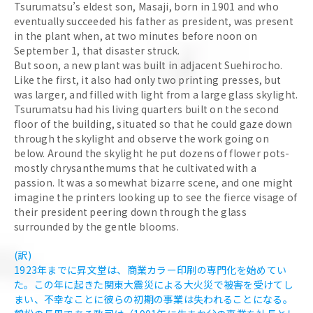
Tsurumatsu’s eldest son, Masaji, born in 1901 and who
eventually succeeded his father as president, was present
in the plant when, at two minutes before noon on
September 1, that disaster struck.
But soon, a new plant was built in adjacent Suehirocho.
Like the first, it also had only two printing presses, but
was larger, and filled with light from a large glass skylight.
Tsurumatsu had his living quarters built on the second
floor of the building, situated so that he could gaze down
through the skylight and observe the work going on
below. Around the skylight he put dozens of flower pots-
mostly chrysanthemums that he cultivated with a
passion. It was a somewhat bizarre scene, and one might
imagine the printers looking up to see the fierce visage of
their president peering down through the glass
surrounded by the gentle blooms.
(訳)
1923年までに昇文堂は、商業カラー印刷の専門化を始めてい
た。この年に起きた関東大震災による大火災で被害を受けてし
まい、不幸なことに彼らの初期の事業は失われることになる。