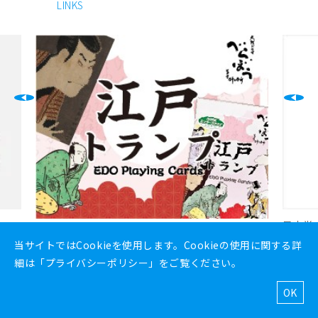
LINKS
昇文堂オリジナル
1セッ
カードゲーム【SAi】
トラン
当サイトではCookieを使用します。Cookieの使用に関する詳
オンデ
細は「
プライバシーポリシー
」をご覧ください。
OK