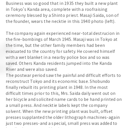
Business was so good that in 1935 they built a new plant
in Tokyo’s Kanda area, complete with a roofraising
ceremony blessed by a Shinto priest. Masaji Saida, son of
the founder, wears the necktie in this 1940 photo (left).
The company again experienced near-total destrucion in
the fire-bombings of March 1945. Masaji was in Tokyo at
the time, but the other family members had been
evacuated to the country for safety. He covered himself
with a wet blanket in a nearby police box and so was
saved. Others Kanda residents jumped into the Kanda
River and were also saved.
The postwar period saw the painful and difficult efforts to
reconstruct Tokyo and its economic base. Shobundo
finally rebuilt its printing plant in 1948. In the most
difficult times prior to this, Mrs. Saida daily went out on
her bicycle and solicited name cards to be hand printed on
a small press. And necktie labels kept the company
solvent. When the new printing plant was built, offset
presses supplanted the older lithograph machines-again
just two presses-and a special, small press was added to