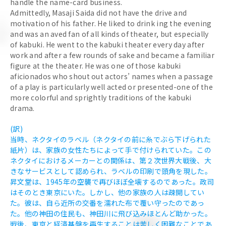
handle the name-card business.
Admittedly, Masaji Saida did not have the drive and
motivation of his father. He liked to drink ing the evening
and was an aved fan of all kinds of theater, but especially
of kabuki. He went to the kabuki theater every day after
work and after a few rounds of sake and became a familiar
figure at the theater. He was one of those kabuki
aficionados who shout out actors’ names when a passage
of a play is particularly well acted or presented-one of the
more colorful and sprightly traditions of the kabuki
drama.
(訳)
当時、ネクタイのラベル（ネクタイの前に糸でぶら下げられた
紙片）は、家族の女性たちによって手で付けられていた。この
ネクタイにおけるメーカーとの関係は、第２次世界大戦後、大
きなサービスとして認められ、ラベルの印刷で頭角を現した。
昇文堂は、1945年の空襲で再びほぼ全壊するのであった。政司
はそのとき東京にいた。しかし、他の家族の人は疎開してい
た。彼は、自ら近所の交番を濡れた布で覆い守ったのであっ
た。他の神田の住民も、神田川に飛び込みほとんど助かった。
戦後、東京と経済基盤を再生することは苦しく困難なことであ