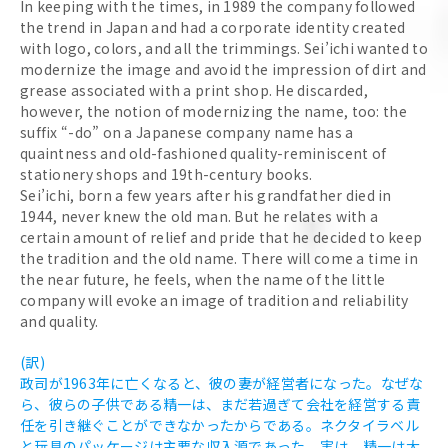
In keeping with the times, in 1989 the company followed
the trend in Japan and had a corporate identity created
with logo, colors, and all the trimmings. Sei’ichi wanted to
modernize the image and avoid the impression of dirt and
grease associated with a print shop. He discarded,
however, the notion of modernizing the name, too: the
suffix “-do” on a Japanese company name has a
quaintness and old-fashioned quality-reminiscent of
stationery shops and 19th-century books.
Sei’ichi, born a few years after his grandfather died in
1944, never knew the old man. But he relates with a
certain amount of relief and pride that he decided to keep
the tradition and the old name. There will come a time in
the near future, he feels, when the name of the little
company will evoke an image of tradition and reliability
and quality.
(訳)
政司が1963年に亡くなると、彼の妻が経営者になった。なぜな
ら、彼らの子供である精一は、まだ若過ぎて会社を経営する責
任を引き継ぐことができなかったからである。ネクタイラベル
と玩具のパッケージは主要な収入源であった。実は、精一は大