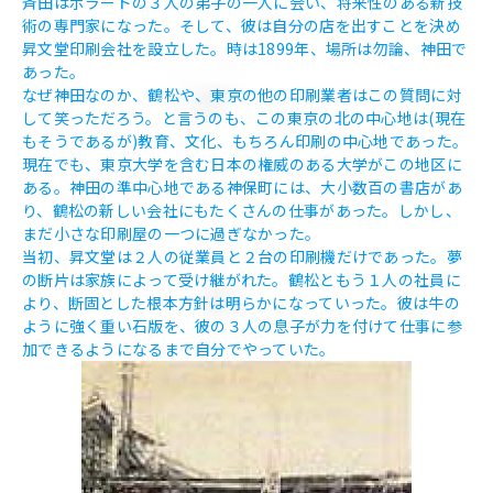
斉田はポラードの３人の弟子の一人に会い、将来性のある新技
術の専門家になった。そして、彼は自分の店を出すことを決め
昇文堂印刷会社を設立した。時は1899年、場所は勿論、神田で
あった。
なぜ神田なのか、鶴松や、東京の他の印刷業者はこの質問に対
して笑っただろう。と言うのも、この東京の北の中心地は(現在
もそうであるが)教育、文化、もちろん印刷の中心地であった。
現在でも、東京大学を含む日本の権威のある大学がこの地区に
ある。神田の準中心地である神保町には、大小数百の書店があ
り、鶴松の新しい会社にもたくさんの仕事があった。しかし、
まだ小さな印刷屋の一つに過ぎなかった。
当初、昇文堂は２人の従業員と２台の印刷機だけであった。夢
の断片は家族によって受け継がれた。鶴松ともう１人の社員に
より、断固とした根本方針は明らかになっていった。彼は牛の
ように強く重い石版を、彼の３人の息子が力を付けて仕事に参
加できるようになるまで自分でやっていた。