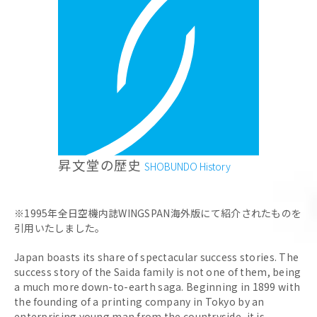
昇文堂の歴史
SHOBUNDO History
※1995年全日空機内誌WINGSPAN海外版にて紹介されたものを
引用いたしました。
Japan boasts its share of spectacular success stories. The
success story of the Saida family is not one of them, being
a much more down-to-earth saga. Beginning in 1899 with
the founding of a printing company in Tokyo by an
enterprising young man from the countryside, it is