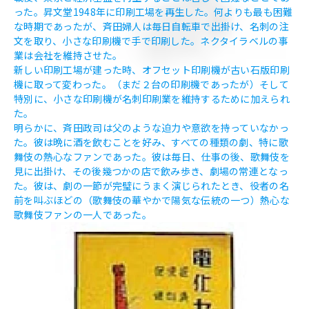
った。昇文堂1948年に印刷工場を再生した。何よりも最も困難
な時期であったが、斉田婦人は毎日自転車で出掛け、名刺の注
文を取り、小さな印刷機で手で印刷した。ネクタイラベルの事
業は会社を維持させた。
新しい印刷工場が建った時、オフセット印刷機が古い石版印刷
機に取って変わった。（まだ２台の印刷機であったが）そして
特別に、小さな印刷機が名刺印刷業を維持するために加えられ
た。
明らかに、斉田政司は父のような迫力や意欲を持っていなかっ
た。彼は晩に酒を飲むことを好み、すべての種類の劇、特に歌
舞伎の熱心なファンであった。彼は毎日、仕事の後、歌舞伎を
見に出掛け、その後幾つかの店で飲み歩き、劇場の常連となっ
た。彼は、劇の一節が完璧にうまく演じられたとき、役者の名
前を叫ぶほどの（歌舞伎の華やかで陽気な伝統の一つ）熱心な
歌舞伎ファンの一人であった。