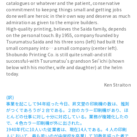
catalogues or whatever and the patient, conservative
commitment to keepng things small and getting jobs
done well are heroic in their own way and deserve as much
admiration as given to the empire builders.
High-quality printing, believes the Saida family, depends
on the personal touch. By 1955, company founded by
Tsurumatsu Saida and his three sons (left) had built the
small company into… a small company (center left).
Shobundo Printing Co. is still quite small-and still
successful-with Tsurumatsu’s grandson Sei’ichi (shown
below with his mother, wife and daughter) at the helm
today.
Ken Straiton
(訳)
事業を起こして94年経った今日、昇文堂の印刷機の数は、推測
がつくであろうが２台である。２台のカラー印刷機があり、ほ
とんどの仕事に対し十分に対応している。業務が複雑化したの
で、４色カラー印刷機が外に出された。
1940年代に10人いた従業者は、現在14人である。４人の印刷
人において、最も若いのが中学校を卒業して30数年経った者で